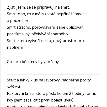
Zjisti jsem, že se připravuji na smrt.
Smrt toho, co v mém životě nepřináší radost
a pouze bere.
Smrt strachu, porovnávání, sebe ubližování,
pocitům viny, očekávání špatného.
Smrt, která vytvoří místo, nový prostor pro
naplnění.
Cíle pro běh tedy byly určeny.
Start a lehký klus na Javorový, nádherné pocity
svěžesti.
Pak první krize, která přišla kolem 2 hodiny ranní,
kdy jsem začal cítit první bolesti svalů.
V této krizi jsem vnímal jako kdybych šlapal v černé