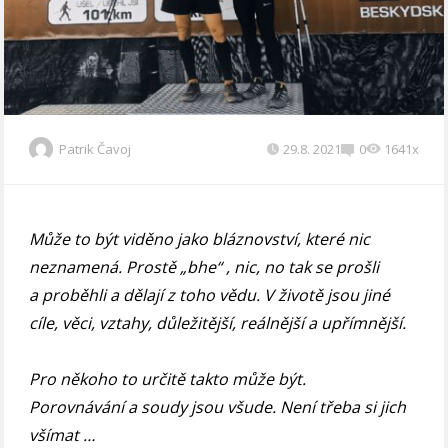
Patrik Čavoj
29.8. 2021
0
1641x
Může to být viděno jako bláznovství, které nic
neznamená. Prostě „bhe“ , nic, no tak se prošli
a proběhli a dělají z toho vědu. V životě jsou jiné
cíle, věci, vztahy, důležitější, reálnější a upřímnější.
Pro někoho to určitě takto může být.
Porovnávání a soudy jsou všude. Není třeba si jich
všímat …