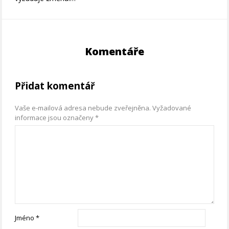
Komentáře
Přidat komentář
Vaše e-mailová adresa nebude zveřejněna.
Vyžadované
informace jsou označeny
*
Jméno
*