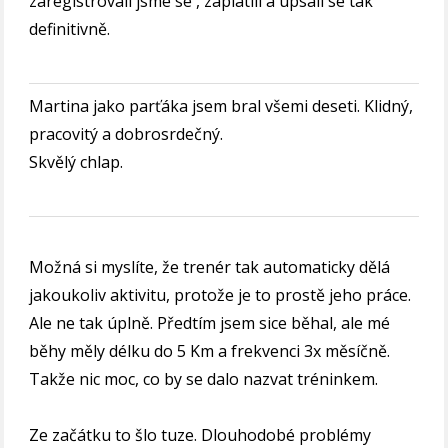
zaregistrovali jsme se , zaplatili a upsali se tak
definitivně.
Martina jako parťáka jsem bral všemi deseti. Klidný,
pracovitý a dobrosrdečný.
Skvělý chlap.
Možná si myslíte, že trenér tak automaticky dělá
jakoukoliv aktivitu, protože je to prostě jeho práce.
Ale ne tak úplně. Předtím jsem sice běhal, ale mé
běhy měly délku do 5 Km a frekvenci 3x měsíčně.
Takže nic moc, co by se dalo nazvat tréninkem.
Ze začátku to šlo tuze. Dlouhodobé problémy