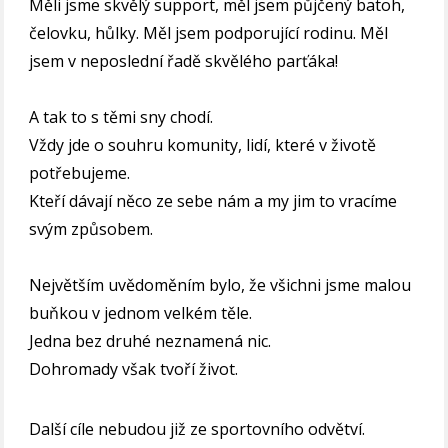
Měli jsme skvělý support, měl jsem půjčený batoh,
čelovku, hůlky. Měl jsem podporující rodinu. Měl
jsem v neposlední řadě skvělého parťáka!
A tak to s těmi sny chodí.
Vždy jde o souhru komunity, lidí, které v životě
potřebujeme.
Kteří dávají něco ze sebe nám a my jim to vracíme
svým způsobem.
Největším uvědoměním bylo, že všichni jsme malou
buňkou v jednom velkém těle.
Jedna bez druhé neznamená nic.
Dohromady však tvoří život.
Další cíle nebudou již ze sportovního odvětví.