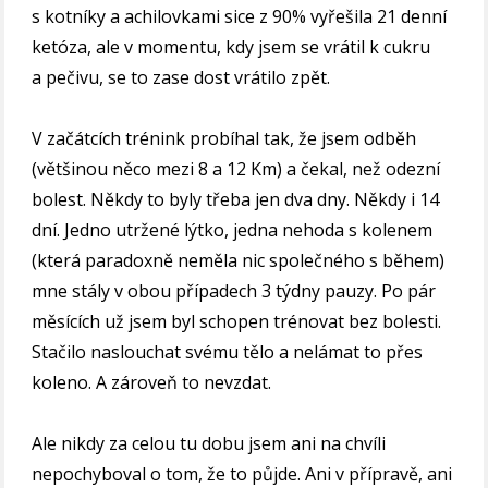
s kotníky a achilovkami sice z 90% vyřešila 21 denní
ketóza, ale v momentu, kdy jsem se vrátil k cukru
a pečivu, se to zase dost vrátilo zpět.
V začátcích trénink probíhal tak, že jsem odběh
(většinou něco mezi 8 a 12 Km) a čekal, než odezní
bolest. Někdy to byly třeba jen dva dny. Někdy i 14
dní. Jedno utržené lýtko, jedna nehoda s kolenem
(která paradoxně neměla nic společného s během)
mne stály v obou případech 3 týdny pauzy. Po pár
měsících už jsem byl schopen trénovat bez bolesti.
Stačilo naslouchat svému tělo a nelámat to přes
koleno. A zároveň to nevzdat.
Ale nikdy za celou tu dobu jsem ani na chvíli
nepochyboval o tom, že to půjde. Ani v přípravě, ani