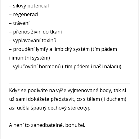
– silový potenciál
– regeneraci
– trávení
– přenos živin do tkání
– vyplavování toxinů
– proudění lymfy a limbický systém (tím pádem
i imunitní systém)
– vylučování hormonů ( tím pádem i naši náladu)
Když se podíváte na výše vyjmenované body, tak si
už sami dokážete představit, co s tělem ( i duchem)
asi udělá špatný dechový stereotyp.
A není to zanedbatelné, bohužel.