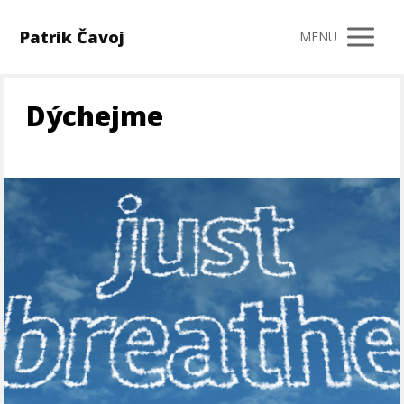
Patrik Čavoj
MENU
Dýchejme