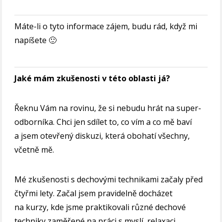
Máte-li o tyto informace zájem, budu rád, když mi
napíšete 🙂
Jaké mám zkušenosti v této oblasti já?
Řeknu Vám na rovinu, že si nebudu hrát na super-
odborníka. Chci jen sdílet to, co vím a co mě baví
a jsem otevřený diskuzi, která obohatí všechny,
včetně mě.
Mé zkušenosti s dechovými technikami začaly před
čtyřmi lety. Začal jsem pravidelně docházet
na kurzy, kde jsme praktikovali různé dechové
techniky zaměřené na práci s myslí, relaxaci