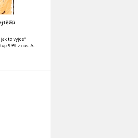
jtěžší
 jak to vyjde"
ístup 99% z nás. A…