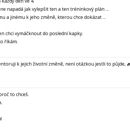
 každý den ve 4.
ne napadá jak vylepšit ten a ten tréninkový plán …
mu a jinému k jeho změně, kterou chce dokázat …
en chci vymáčknout do poslední kapky.
co říkám.
entoruji k jejich životní změně, není otázkou jestli to půjde,
a
 proč to chceš.
.
!