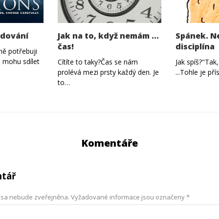
odování
Jak na to, když nemám ...
Spánek. Ne
čas!
disciplína
lně potřebuji
é mohu sdílet
Cítíte to taky?Čas se nám
Jak spíš?"Tak,
prolévá mezi prsty každý den. Je
...Tohle je př
to…
Komentáře
ntář
esa nebude zveřejněna.
Vyžadované informace jsou označeny
*