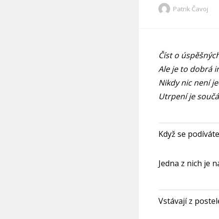
Patrik Čavoj
Číst o úspěšných
Ale je to dobrá i
Nikdy nic není j
Utrpení je součás
Když se podíváte
Jedna z nich je 
Vstávají z postel