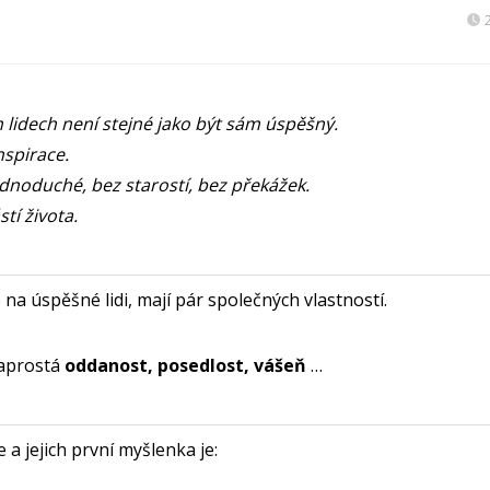
 lidech není stejné jako být sám úspěšný.
nspirace.
ednoduché, bez starostí, bez překážek.
tí života.
 na úspěšné lidi, mají pár společných vlastností.
naprostá
oddanost, posedlost, vášeň
…
e a jejich první myšlenka je: