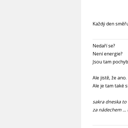
Každý den směřují
Nedaří se?
Není energie?
Jsou tam pochyb
Ale jistě, že ano.
Ale je tam také sí
sakra dneska to 
za nádechem … to