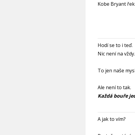
Kobe Bryant řekl
Hodí se to i teď.
Nic není na vždy.
To jen naše mysl
Ale není to tak.
Každá bouře je
A jak to vím?