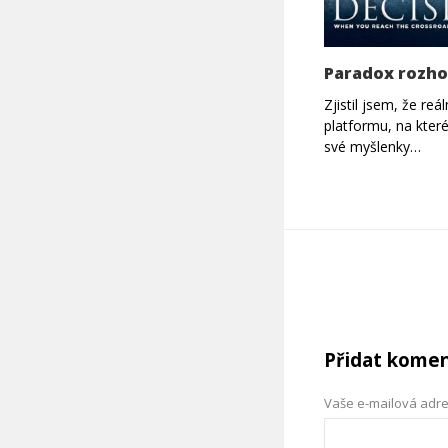
Paradox rozh
Zjistil jsem, že reá
platformu, na kter
své myšlenky…
Přidat kome
Vaše e-mailová adr