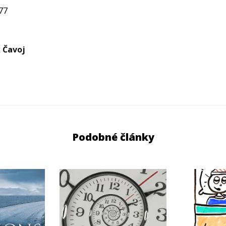
77
k Čavoj
Podobné články