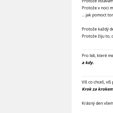
Protože vstávám
Protože v noci m
… jak pomoct to
Protože každý d
Protože žiju to, 
Pro lidi, které m
a kdy.
Víš co chceš, víš
Krok za krokem
Krásný den všem